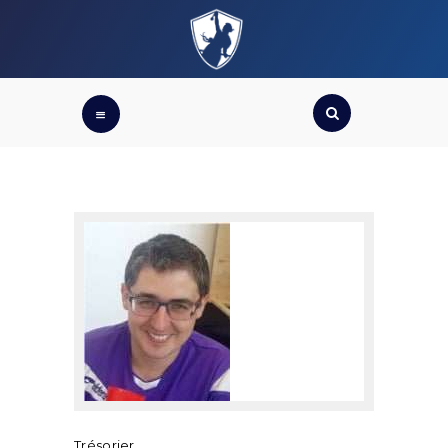
ACCUEIL
FÉDÉRATION DU QUABALL FRANÇAIS
De la fiction au sport, du loisir à la compétition
CRÉER UNE
ÉQUIPE
OÙ JOUER ?
BOUTIQUE FQF
QUI SOMMES-
NOUS ?
COMPÉTITIONS
ÉQUIPE DE
FRANCE
FAQ
Trésorier