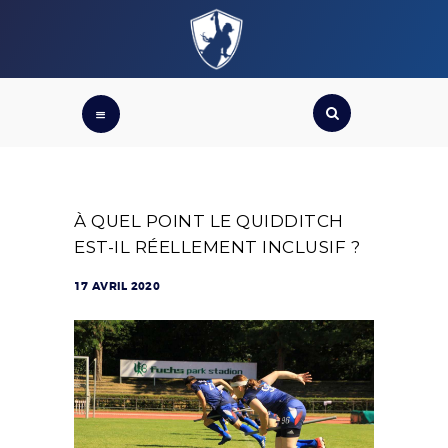
ACCUEIL
FÉDÉRATION DU QUABALL FRANÇAIS
De la fiction au sport, du loisir à la compétition
CRÉER UNE
ÉQUIPE
OÙ JOUER ?
BOUTIQUE FQF
QUI SOMMES-
NOUS ?
À QUEL POINT LE QUIDDITCH
EST-IL RÉELLEMENT INCLUSIF ?
COMPÉTITIONS
17 AVRIL 2020
ÉQUIPE DE
FRANCE
FAQ