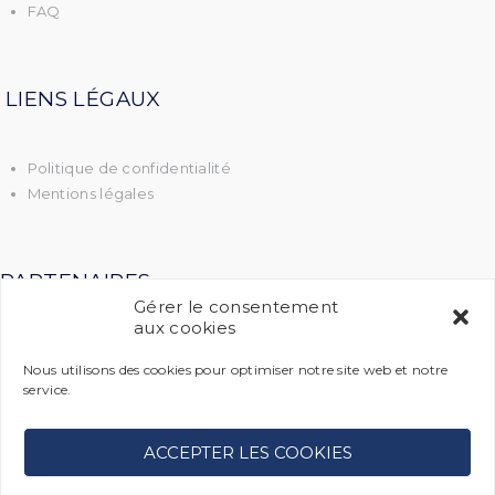
FAQ
LIENS LÉGAUX
Politique de confidentialité
Mentions légales
PARTENAIRES
Gérer le consentement
aux cookies
Futur Sports
Nous utilisons des cookies pour optimiser notre site web et notre
International Quidditch Association
service.
La Gazette du Sorcier
Utility Apparel
ACCEPTER LES COOKIES